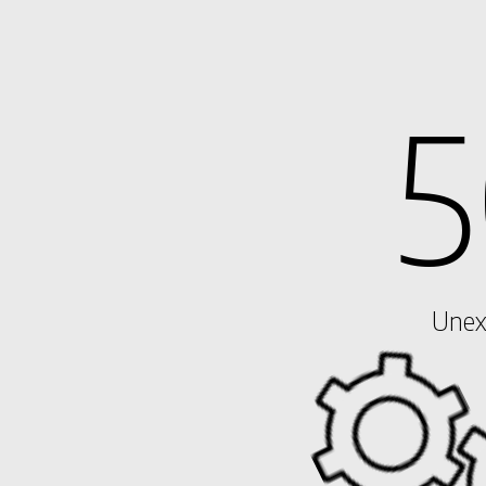
5
Unex