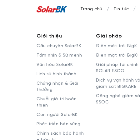
Trang chủ
Tin tức
Giới thiệu
Giải pháp
Câu chuyện SolarBK
Điện mặt trời BigK
Tầm nhìn & Sứ mệnh
Điện mặt trời BigK+
Văn hóa SolarBK
Giải pháp tài chính
SOLAR ESCO
Lịch sử hình thành
Dịch vụ vận hành v
Chứng nhận & Giải
giám sát BIGKARE
thưởng
Công nghệ giám sá
Chuỗi giá trị hoàn
SSOC
thiện
Con người SolarBK
Phát triển bền vững
Chính sách bảo hành
– bảo trì