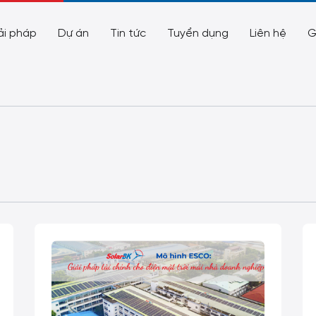
ải pháp
Dự án
Tin tức
Tuyển dụng
Liên hệ
G