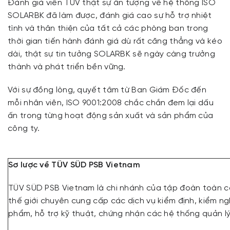
Đánh giá viên TUV thật sự ấn tượng về hệ thống ISO
SOLARBK đã làm được, đánh giá cao sự hỗ trợ nhiệt
tình và thân thiện của tất cả các phòng ban trong
thời gian tiến hành đánh giá dù rất căng thẳng và kéo
dài, thật sự tin tưởng SOLARBK sẽ ngày càng trưởng
thành và phát triển bền vững.
Với sự đồng lòng, quyết tâm từ Ban Giám Đốc đến
mỗi nhân viên, ISO 9001:2008 chắc chắn đem lại dấu
ấn trong từng hoạt động sản xuất và sản phẩm của
công ty.
Sơ lược về TÜV SÜD PSB Vietnam
TÜV SÜD PSB Vietnam là chi nhánh của tập đoàn toàn c
thế giới chuyên cung cấp các dịch vụ kiểm định, kiểm n
phẩm, hỗ trợ kỹ thuật, chứng nhận các hệ thống quản l