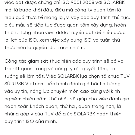
việc đạt được chứng chỉ ISO 9001:2008 với SOLARBK
mới là bước khởi đầu, điều mà công ty quan tâm là
hiệu quả thực tế mang lại, vì vậy các quy trình thủ tục,
biểu mẫu sẽ tiếp tục được quan tâm xây dựng, hoàn
thiện, từng nhân viên được truyền đạt để hiểu được
lợi ích của ISO, xem việc xây dựng ISO và tuân thủ
thực hiện là quyền lợi, trách nhiệm.
Công tác giám sát thực hiện các quy trình sẽ có vai
trò rất quan trọng và công ty rất quyết tâm, tin
tưởng sẽ làm tốt. Việc SOLARBK lựa chọn tổ chức TÜV
SÜD PSB Vietnam tiến hành đánh giá bởi tin tưởng
vào uy tín, năng lực chuyên môn cao cùng với kinh
nghiệm nhiều năm, thứ nhất sẽ giúp cho việc đánh giá
hoàn toàn khách quan, thứ hai, quan trọng hơn, là
những góp ý của TUV để giúp SOLARBK hoàn thiện
quy trình ISO của mình.