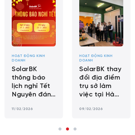
HOẠT ĐỘNG KINH
HOẠT ĐỘNG KINH
DOANH
DOANH
SolarBK
SolarBK thay
thông báo
đổi địa điểm
lịch nghỉ Tết
trụ sở làm
Nguyên đán
việc tại Hà
Bính Ngọ
Nội
11/02/2026
09/02/2026
2026