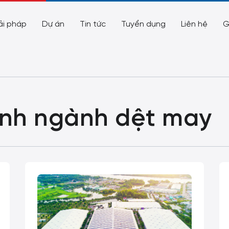
ải pháp
Dự án
Tin tức
Tuyển dụng
Liên hệ
G
anh ngành dệt may