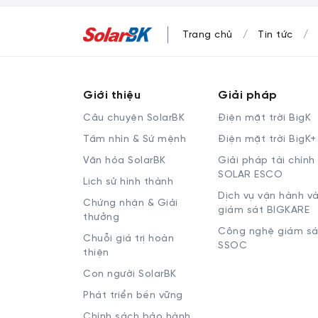
Trang chủ
Tin tức
Giới thiệu
Giải pháp
Câu chuyện SolarBK
Điện mặt trời BigK
Tầm nhìn & Sứ mệnh
Điện mặt trời BigK+
Văn hóa SolarBK
Giải pháp tài chính
SOLAR ESCO
Lịch sử hình thành
Dịch vụ vận hành v
Chứng nhận & Giải
giám sát BIGKARE
thưởng
Công nghệ giám sá
Chuỗi giá trị hoàn
SSOC
thiện
Con người SolarBK
Phát triển bền vững
Chính sách bảo hành