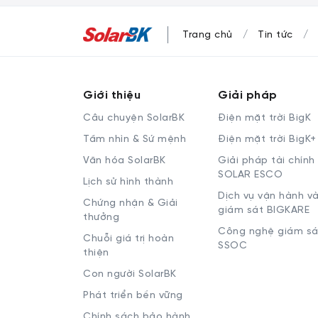
Trang chủ
Tin tức
Giới thiệu
Giải pháp
Câu chuyện SolarBK
Điện mặt trời BigK
Tầm nhìn & Sứ mệnh
Điện mặt trời BigK+
Văn hóa SolarBK
Giải pháp tài chính
SOLAR ESCO
Lịch sử hình thành
Dịch vụ vận hành v
Chứng nhận & Giải
giám sát BIGKARE
thưởng
Công nghệ giám sá
Chuỗi giá trị hoàn
SSOC
thiện
Con người SolarBK
Phát triển bền vững
Chính sách bảo hành