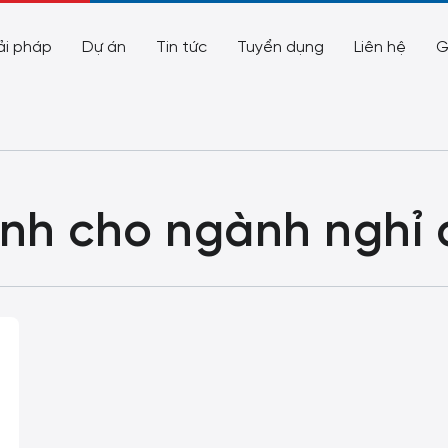
ải pháp
Dự án
Tin tức
Tuyển dụng
Liên hệ
G
nh cho ngành nghỉ