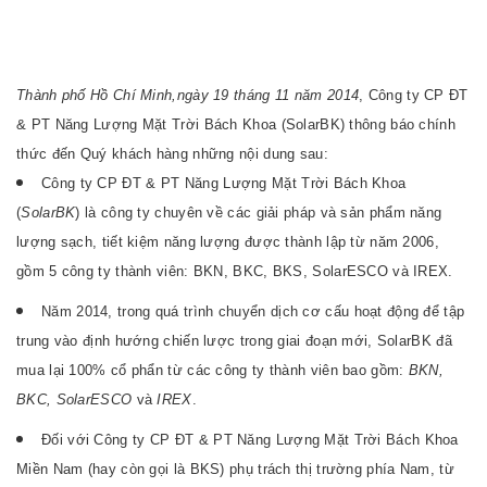
Thành phố Hồ Chí Minh,ngày 19 tháng 11 năm 2014
, Công ty CP ĐT
& PT Năng Lượng Mặt Trời Bách Khoa (SolarBK) thông báo chính
thức đến Quý khách hàng những nội dung sau:
Công ty CP ĐT & PT Năng Lượng Mặt Trời Bách Khoa
(
SolarBK
) là công ty chuyên về các giải pháp và sản phẩm năng
lượng sạch, tiết kiệm năng lượng được thành lập từ năm 2006,
gồm 5 công ty thành viên: BKN, BKC, BKS, SolarESCO và IREX.
Năm 2014, trong quá trình chuyển dịch cơ cấu hoạt động để tập
trung vào định hướng chiến lược trong giai đoạn mới, SolarBK đã
mua lại 100% cổ phẩn từ các công ty thành viên bao gồm:
BKN,
BKC, SolarESCO
và
IREX
.
Đối với Công ty CP ĐT & PT Năng Lượng Mặt Trời Bách Khoa
Miền Nam (hay còn gọi là BKS) phụ trách thị trường phía Nam, từ