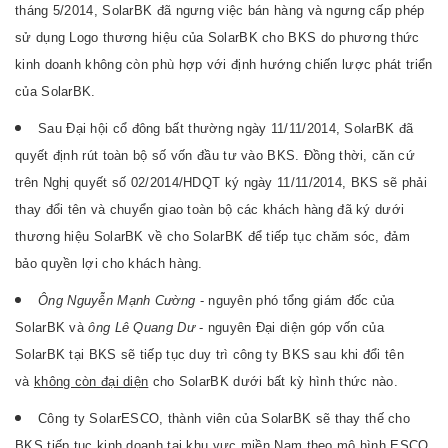
tháng 5/2014, SolarBK đã ngưng việc bán hàng và ngưng cấp phép
sử dụng Logo thương hiệu của SolarBK cho BKS do phương thức
kinh doanh không còn phù hợp với định hướng chiến lược phát triển
của SolarBK.
Sau Đại hội cổ đông bất thường ngày 11/11/2014, SolarBK đã
quyết định rút toàn bộ số vốn đầu tư vào BKS. Đồng thời, căn cứ
trên Nghị quyết số 02/2014/HDQT ký ngày 11/11/2014, BKS sẽ phải
thay đổi tên và chuyển giao toàn bộ các khách hàng đã ký dưới
thương hiệu SolarBK về cho SolarBK để tiếp tục chăm sóc, đảm
bảo quyền lợi cho khách hàng.
Ông Nguyễn Mạnh Cường
- nguyên phó tổng giám đốc của
SolarBK và
ông Lê Quang Dư
- nguyên Đại diện góp vốn của
SolarBK tại BKS sẽ tiếp tục duy trì công ty BKS sau khi đổi tên
và
không còn đại diện
cho SolarBK dưới bất kỳ hình thức nào.
Công ty SolarESCO, thành viên của SolarBK sẽ thay thế cho
BKS tiếp tục kinh doanh tại khu vực miền Nam theo mô hình ESCO