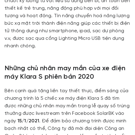
chuốt kỹ lưỡng từ vật liệu sử dụng bền bỉ, an toàn đến
thiết kế trẻ trung, năng động phù hợp với mọi đối
tượng và hoạt động. Tín năng chuyển hoá năng lượng
bức xạ mặt trời thành điện năng giúp các thiết bị điện
tử thông dụng như smartphone, ipad, sạc dự phòng
v.v, được sạc qua cổng Lighting Micro USB tiện dụng
nhanh chóng.
Những chủ nhân may mắn của xe điện
máy Klara S phiên bản 2020
Bên cạnh quà tặng liền tay thiết thực, điểm sáng của
chương trình là 5 chiếc xe máy điện Klara S đã tìm
được những chủ nhân may mắn trong lễ quay số trúng
thưởng được livestream trên Facebook SolarBK vào
ngày
15/1/2021
. Để đảm bảo chương trình được minh
bạch nhất có thể, Công ty đã mời đại diện Công an