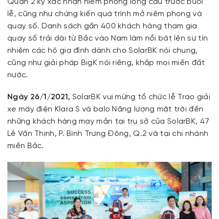
Quận 2 ký xác nhận niêm phong lồng cầu trước buổi
lễ, cũng như chứng kiến quá trình mở niêm phong và
quay số. Danh sách gần 400 khách hàng tham gia
quay số trải dài từ Bắc vào Nam làm nổi bật lên sự tín
nhiệm các hộ gia đình dành cho SolarBK nói chung,
cũng như giải pháp BigK nói riêng, khắp mọi miền đất
nước.
Ngày 26/1/2021,
SolarBK vui mừng tổ chức lễ Trao giải
xe máy điện Klara S và balo Năng lượng mặt trời đến
những khách hàng may mắn tại trụ sở của SolarBK, 47
Lê Văn Thịnh, P. Bình Trưng Đông, Q.2 và tại chi nhánh
miền Bắc.