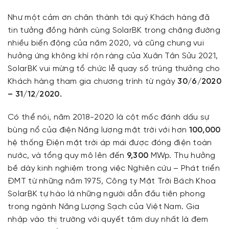
Như một cảm ơn chân thành tới quý Khách hàng đã
tin tưởng đồng hành cùng SolarBK trong chặng đường
nhiều biến động của năm 2020, và cũng chung vui
hưởng ứng không khí rộn ràng của Xuân Tân Sửu 2021,
SolarBK vui mừng tổ chức lễ quay số trúng thưởng cho
Khách hàng tham gia chương trình từ ngày
30/6/2020
– 31/12/2020.
Có thể nói, năm 2018-2020 là cột mốc đánh dấu sự
bùng nổ của điện Năng lượng mặt trời với hơn
100,000
hệ thống Điện mặt trời áp mái được đóng điện toàn
nước, và tổng quy mô lên đến
9,300
MWp. Thụ hưởng
bề dày kinh nghiệm trong việc Nghiên cứu – Phát triển
ĐMT từ những năm 1975, Công ty Mặt Trời Bách Khoa
SolarBK tự hào là những người dẫn đầu tiên phong
trong ngành Năng Lượng Sạch của Việt Nam. Gia
nhập vào thị trường với quyết tâm duy nhất là đem