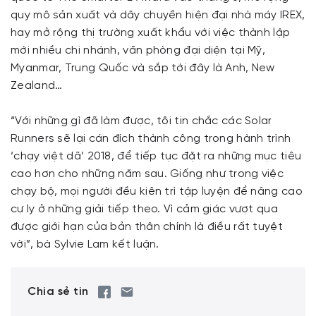
quy mô sản xuất và dây chuyền hiện đại nhà máy IREX,
hay mở rộng thị trường xuất khẩu với việc thành lập
mới nhiều chi nhánh, văn phòng đại diện tại Mỹ,
Myanmar, Trung Quốc và sắp tới đây là Anh, New
Zealand…
“Với những gì đã làm được, tôi tin chắc các Solar
Runners sẽ lại cán đích thành công trong hành trình
‘chạy việt dã’ 2018, để tiếp tục đặt ra những mục tiêu
cao hơn cho những năm sau. Giống như trong việc
chạy bộ, mọi người đều kiên trì tập luyện để nâng cao
cự ly ở những giải tiếp theo. Vì cảm giác vượt qua
được giới hạn của bản thân chính là điều rất tuyệt
vời”, bà Sylvie Lam kết luận.
Chia sẻ tin