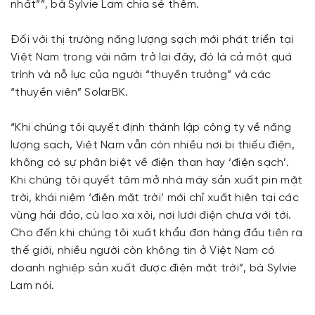
nhất””, bà Sylvie Lam chia sẻ thêm.
Đối với thị trường năng lượng sạch mới phát triển tại
Việt Nam trong vài năm trở lại đây, đó là cả một quá
trình và nỗ lực của người “thuyền trưởng” và các
“thuyền viên” SolarBK.
“Khi chúng tôi quyết định thành lập công ty về năng
lượng sạch, Việt Nam vẫn còn nhiều nơi bị thiếu điện,
không có sự phân biệt về điện than hay ‘điện sạch’.
Khi chúng tôi quyết tâm mở nhà máy sản xuất pin mặt
trời, khái niệm ‘điện mặt trời’ mới chỉ xuất hiện tại các
vùng hải đảo, cù lao xa xôi, nơi lưới điện chưa với tới.
Cho đến khi chúng tôi xuất khẩu đơn hàng đầu tiên ra
thế giới, nhiều người còn không tin ở Việt Nam có
doanh nghiệp sản xuất được điện mặt trời”, bà Sylvie
Lam nói.