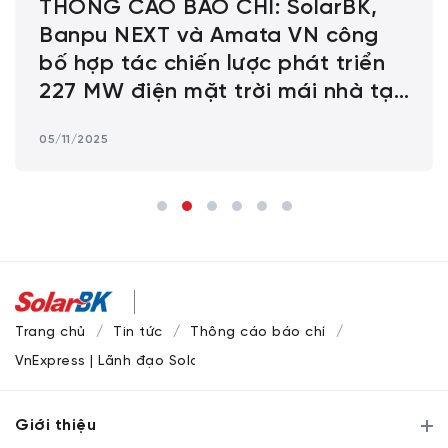
THÔNG CÁO BÁO CHÍ: SolarBK,
Banpu NEXT và Amata VN công
bố hợp tác chiến lược phát triển
227 MW điện mặt trời mái nhà tại
các khu công nghiệp Amata ở Việt
05/11/2025
Nam
Trang chủ
Tin tức
Thông cáo báo chí
VnExpress | Lãnh đạo SolarBK Holdings: Khởi nghiệp như hành
Giới thiệu