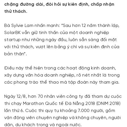
chặng đường dài, đòi hỏi sự kiên định, chấp nhận
thử thách.
Bà Sylvie Lam nhấn mạnh: “Sau hơn 12 năm thành lập,
SolarBK vẫn giữ tinh thần của một doanh nghiệp
startup như những ngày đầu, luôn sẵn sàng đối mặt
với thử thách, vượt lên bằng ý chí và sự kiên định của
bản thân”.
Điều này thể hiện trong các hoạt động kinh doanh,
xây dựng văn hóa doanh nghiệp, rõ nét nhất là trong
các phong trào thể thao mà tập đoàn này tham gia.
Ngày 12/8, hơn 70 nhân viên công ty đã tham dự cuộc
thi chạy Marathon Quốc tế Đà Nẵng 2018 (DNIM 2018)
lần thứ 6. Cuộc thi quy tụ khoảng 7.000 người, gồm
vận động viên chuyên nghiệp và không chuyên, người
dân, du khách trong và ngoài nước.