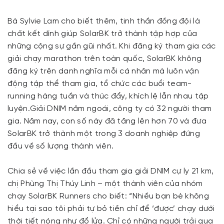
Bà Sylvie Lam cho biết thêm, tinh thần đồng đội là
chất kết dính giúp SolarBK trở thành tập hợp của
những cộng sự gần gũi nhất. Khi đăng ký tham gia các
giải chạy marathon trên toàn quốc, SolarBK không
đăng ký trên danh nghĩa mỗi cá nhân mà luôn vận
động tập thể tham gia, tổ chức các buổi team-
running hàng tuần và thúc đẩy, khích lệ lẫn nhau tập
luyện.Giải DNIM năm ngoái, công ty có 32 người tham
gia. Năm nay, con số này đã tăng lên hơn 70 và đưa
SolarBK trở thành một trong 3 doanh nghiệp đứng
đầu về số lượng thành viên.
Chia sẻ về việc lần đầu tham gia giải DNIM cự ly 21 km,
chị Phùng Thị Thúy Linh – một thành viên của nhóm
chạy SolarBK Runners cho biết: “Nhiều bạn bè không
hiểu tại sao tôi phải tự bỏ tiền chỉ để ‘được’ chạy dưới
thời tiết nóng như đổ lửa. Chỉ có những người trải qua