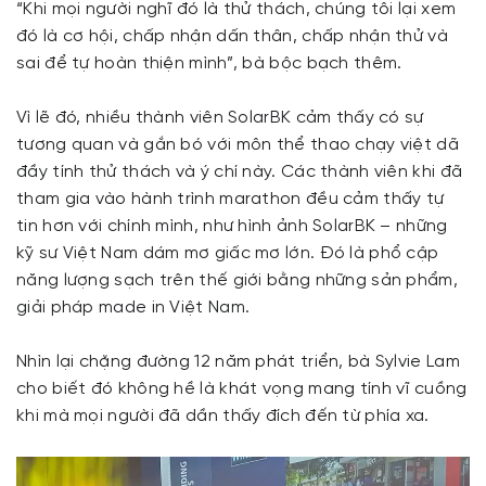
“Khi mọi người nghĩ đó là thử thách, chúng tôi lại xem
đó là cơ hội, chấp nhận dấn thân, chấp nhận thử và
sai để tự hoàn thiện mình”, bà bộc bạch thêm.
Vì lẽ đó, nhiều thành viên SolarBK cảm thấy có sự
tương quan và gắn bó với môn thể thao chạy việt dã
đầy tính thử thách và ý chí này. Các thành viên khi đã
tham gia vào hành trình marathon đều cảm thấy tự
tin hơn với chính mình, như hình ảnh SolarBK – những
kỹ sư Việt Nam dám mơ giấc mơ lớn. Đó là phổ cập
năng lượng sạch trên thế giới bằng những sản phẩm,
giải pháp made in Việt Nam.
Nhìn lại chặng đường 12 năm phát triển, bà Sylvie Lam
cho biết đó không hề là khát vọng mang tính vĩ cuồng
khi mà mọi người đã dần thấy đích đến từ phía xa.