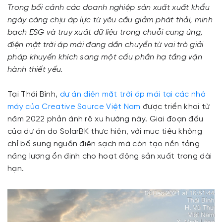
Trong bối cảnh các doanh nghiệp sản xuất xuất khẩu
ngày càng chịu áp lực từ yêu cầu giảm phát thải, minh
bạch ESG và truy xuất dữ liệu trong chuỗi cung ứng,
điện mặt trời áp mái đang dần chuyển từ vai trò giải
pháp khuyến khích sang một cấu phần hạ tầng vận
hành thiết yếu.
Tại Thái Bình,
dự án điện mặt trời áp mái tại các nhà
máy của Creative Source Việt Nam
được triển khai từ
năm 2022 phản ánh rõ xu hướng này. Giai đoạn đầu
của dự án do SolarBK thực hiện, với mục tiêu không
chỉ bổ sung nguồn điện sạch mà còn tạo nền tảng
năng lượng ổn định cho hoạt động sản xuất trong dài
hạn.