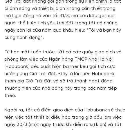
Giờ Trái đất không gói gọn trong sự kiện chính là tắt
đi ánh sáng và thiết bị điện không cần thiết trong
một giờ đồng hồ vào tối 31/3, mà còn kêu gọi mọi
người thể hiện tình yêu trái đất trong tất cả những
ngày còn lại của năm qua khẩu hiệu: “Tôi và bạn hãy
cùng hành động”.
Từ hơn một tuần trước, tất cả các quầy giao dịch và
phòng làm việc của Ngân hàng TMCP Nhà Hà Nội
(Habubank) đều xuất hiện banner kêu gọi tích cực
hưởng ứng Giờ Trái đất. Đây là lần tiên Habubank
tham gia Giờ Trái đất và sẽ trở thành hoạt động
thường niên của nhà băng này trong các năm tiếp
theo.
Ngoài ra, tất cả điểm giao dịch của Habubank sẽ thực
hiện việc tắt thiết bị điều hòa trong giờ đầu làm việc
ngày 30/3 (một ngày trước khi diễn ra sự kiện) và tắt