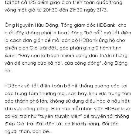
tại tất cả 125 điểm giao dịch trên toàn quốc trong
vòng một giờ từ 20h30 đến 21h30 ngày 31/3.
Ông Nguyễn Hữu Đặng, Tổng giám đốc HDBank, cho
biết đây không phải là hoạt động “bề nổi” mà tắt điện
là cách đơn giản để mỗi cán bộ HDBank ủng hộ cho
chiến dịch Giờ trái đất, góp phần gìn giữ hành tinh
xanh. “Đây còn là trách nhiệm công dân trước những
vấn đề chung của xã hội, của cộng đồng”, ông Đặng
nói.
HDBank sẽ tắt điện toàn bộ hệ thống quảng cáo tại
các trung tâm thương mại, sân bay, khu vực trung tâm
các thành phố lớn, không sử dụng điều hòa ở hầu hết
khu vực công cộng. Hơn nữa mỗi nhân viên HDBank sẽ
có vai trò như “tuyên truyền viên” để truyền tải thông
điệp Giờ Trái đất đến tất cả khách hàng, đối tác,
người thân, bạn bè…