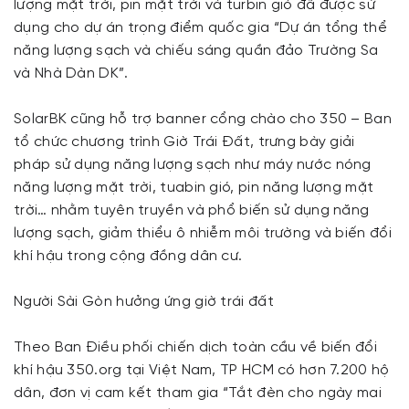
lượng mặt trời, pin mặt trời và turbin gió đã được sử
dụng cho dự án trọng điểm quốc gia “Dự án tổng thể
năng lượng sạch và chiếu sáng quần đảo Trường Sa
và Nhà Dàn DK”.
SolarBK cũng hỗ trợ banner cổng chào cho 350 – Ban
tổ chức chương trình Giờ Trái Đất, trưng bày giải
pháp sử dụng năng lượng sạch như máy nước nóng
năng lượng mặt trời, tuabin gió, pin năng lượng mặt
trời… nhằm tuyên truyền và phổ biến sử dụng năng
lượng sạch, giảm thiểu ô nhiễm môi trường và biến đổi
khí hậu trong cộng đồng dân cư.
Người Sài Gòn hưởng ứng giờ trái đất
Theo Ban Điều phối chiến dịch toàn cầu về biến đổi
khí hậu 350.org tại Việt Nam, TP HCM có hơn 7.200 hộ
dân, đơn vị cam kết tham gia “Tắt đèn cho ngày mai