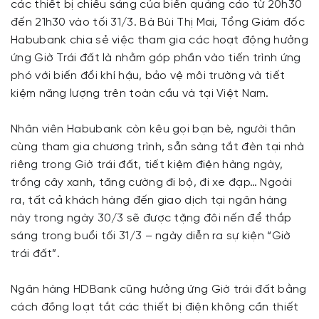
các thiết bị chiếu sáng của biển quảng cáo từ 20h30
đến 21h30 vào tối 31/3. Bà Bùi Thị Mai, Tổng Giám đốc
Habubank chia sẻ việc tham gia các hoạt động hưởng
ứng Giờ Trái đất là nhằm góp phần vào tiến trình ứng
phó với biến đổi khí hậu, bảo vệ môi trường và tiết
kiệm năng lượng trên toàn cầu và tại Việt Nam.
Nhân viên Habubank còn kêu gọi bạn bè, người thân
cùng tham gia chương trình, sẵn sàng tắt đèn tại nhà
riêng trong Giờ trái đất, tiết kiệm điện hàng ngày,
trồng cây xanh, tăng cường đi bộ, đi xe đạp… Ngoài
ra, tất cả khách hàng đến giao dịch tại ngân hàng
này trong ngày 30/3 sẽ được tặng đôi nến để thắp
sáng trong buổi tối 31/3 – ngày diễn ra sự kiện “Giờ
trái đất”.
Ngân hàng HDBank cũng hưởng ứng Giờ trái đất bằng
cách đồng loạt tắt các thiết bị điện không cần thiết