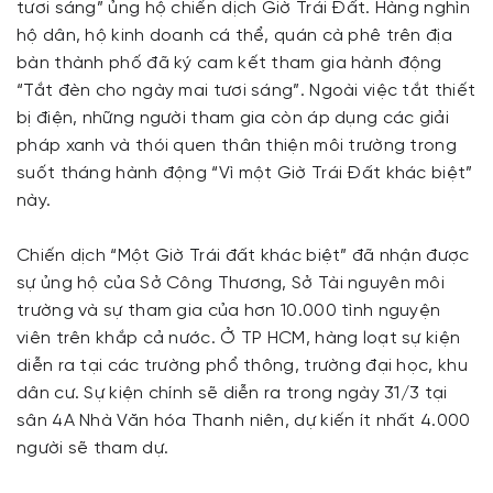
tươi sáng” ủng hộ chiến dịch Giờ Trái Đất. Hàng nghìn
hộ dân, hộ kinh doanh cá thể, quán cà phê trên địa
bàn thành phố đã ký cam kết tham gia hành động
“Tắt đèn cho ngày mai tươi sáng”. Ngoài việc tắt thiết
bị điện, những người tham gia còn áp dụng các giải
pháp xanh và thói quen thân thiện môi trường trong
suốt tháng hành động “Vì một Giờ Trái Đất khác biệt”
này.
Chiến dịch “Một Giờ Trái đất khác biệt” đã nhận được
sự ủng hộ của Sở Công Thương, Sở Tài nguyên môi
trường và sự tham gia của hơn 10.000 tình nguyện
viên trên khắp cả nước. Ở TP HCM, hàng loạt sự kiện
diễn ra tại các trường phổ thông, trường đại học, khu
dân cư. Sự kiện chính sẽ diễn ra trong ngày 31/3 tại
sân 4A Nhà Văn hóa Thanh niên, dự kiến ít nhất 4.000
người sẽ tham dự.