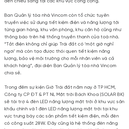
đèn chiếu sáng tại các khu vực công cộng.
Ban Quản lý tòa nhà Vincom còn tổ chức tuyên
truyền việc sử dụng tiết kiệm điện và năng lượng tới
từng gian hàng, khu văn phòng, khu căn hộ cũng như
thông báo trên hệ thống truyền thanh của toà nhà.
“Tắt điện không chỉ giúp Trái đất có ‘một giờ nghỉ
ngơi’ mà còn tạo được thói quen tiết kiệm năng
lượng, bảo vệ môi trường cho mỗi nhân viên và cả
khách hàng”, đại diện Ban Quản lý tòa nhà Vincom
chia sẻ.
Trong đêm sự kiện Giờ Trái đất năm nay ở TP HCM,
Công ty CP ĐT & PT NL Mặt trời Bách Khoa (SOLAR BK)
sẽ tài trợ 4 đèn LED năng lượng mặt trời ở khu vực sân
khấu chính và 1 đèn LED năng lượng mặt trời tại khu
vực trưng bày các sản phẩm tiết kiệm điện, mỗi đèn
có công suất 28W. Đây cũng là hệ thống đèn năng