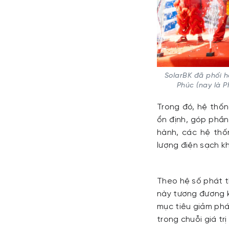
SolarBK đã phối h
Phúc (nay là P
Trong đó, hệ thốn
ổn định, góp phần
hành, các hệ thố
lượng điện sạch 
Theo hệ số phát t
này tương đương 
mục tiêu giảm phá
trong chuỗi giá tr