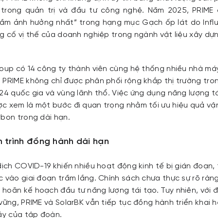
 trong quản trị và đầu tư công nghệ. Năm 2025, PRIME 
ầm ảnh hưởng nhất” trong hạng mục Gạch ốp lát do Influ
ng cố vị thế của doanh nghiệp trong ngành vật liệu xây dự
roup có 14 công ty thành viên cùng hệ thống nhiều nhà má
 PRIME không chỉ được phân phối rộng khắp thị trường tr
 24 quốc gia và vùng lãnh thổ. Việc ứng dụng năng lượng t
c xem là một bước đi quan trọng nhằm tối ưu hiệu quả vậ
rbon trong dài hạn.
h trình đồng hành dài hạn
dịch COVID-19 khiến nhiều hoạt động kinh tế bị gián đoạn, 
c vào giai đoạn trầm lắng. Chính sách chưa thực sự rõ ràng
hoãn kế hoạch đầu tư năng lượng tái tạo. Tuy nhiên, với 
vững, PRIME và SolarBK vẫn tiếp tục đồng hành triển khai 
máy của tập đoàn.