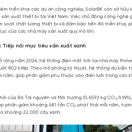
ệm triển khai các dự án công nghiệp, SolarBK còn sở hữu lợ
 sản xuất thiết bị tại Việt Nam. Việc chủ động công nghệ g
m soát chất lượng thiết bị và đảm bảo tiến độ triển khai, 
 tục của các nhà máy sản xuất quy mô lớn.
: Tiếp nối mục tiêu sản xuất xanh
ở rộng năm 2026, hệ thống điện mặt trời tại nhà máy Prim
ất 802 kWp. Theo mô phỏng kỹ thuật, hệ thống dự kiến t
 năm, góp phần giảm phụ thuộc vào điện lưới trong các k
hải của Bộ Tài nguyên và Môi trường (0,6592 kg CO₂/kWh),
óp phần giảm khoảng 481 tấn CO₂ phát thải mỗi năm, tươ
ủa khoảng 22.000 cây xanh.