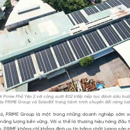
ời Prime Phổ Yên 2 với công suất 802 kWp tiếp tục đánh dấu bư
ữa PRIME Group và SolarBK trong hành trình chuyển đổi năng lư
ó, PRIME Group là một trong những doanh nghiệp sớm xá
 năng lượng bền vững. Với vị thế là thương hiệu hàng đầu 
am, PRIME không chỉ khẳng định uy tín bằng chất lượng sả