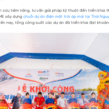
n cứu tiềm năng, tư vấn giải pháp kỹ thuật đến triển khai t
IME xây dựng
chuỗi dự án điện mặt trời áp mái tại Thái Ngu
 Đến nay, tổng công suất các dự án đã triển khai đạt khoả