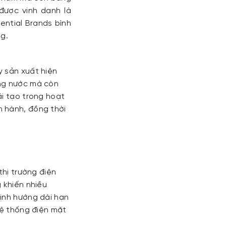
được vinh danh là
ential Brands bình
ng.
y sản xuất hiện
ong nước mà còn
ái tạo trong hoạt
n hành, đồng thời
thị trường điện
 khiến nhiều
định hướng dài hạn
hệ thống điện mặt