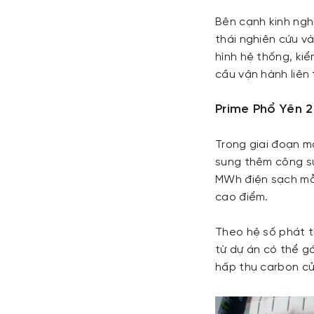
Bên cạnh kinh nghi
thái nghiên cứu và
hình hệ thống, kiể
cầu vận hành liên
Prime Phổ Yên 2
Trong giai đoạn m
sung thêm công su
MWh điện sạch mỗi
cao điểm.
Theo hệ số phát t
từ dự án có thể g
hấp thụ carbon c