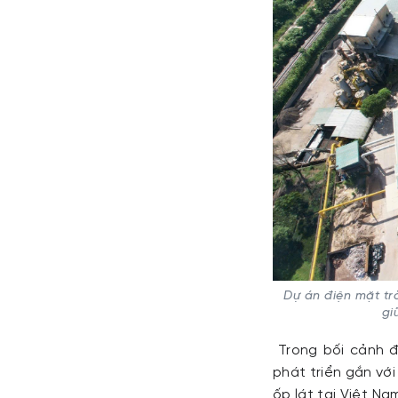
Dự án điện mặt tr
gi
Trong bối cảnh đ
phát triển gắn với
ốp lát tại Việt N