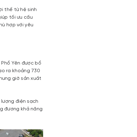
i thế từ hệ sinh
iúp tối ưu cấu
phù hợp với yêu
e Phổ Yên được bổ
ạo ra khoảng 730
hung giờ sản xuất
 lượng điện sạch
ng đương khả năng