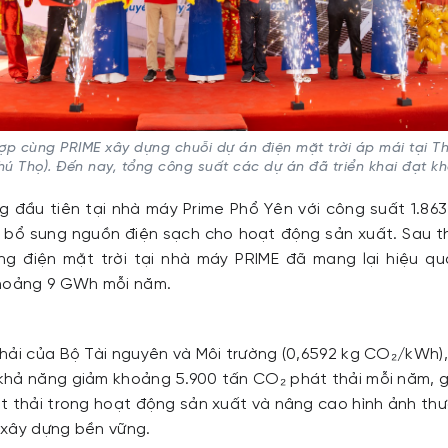
ợp cùng PRIME xây dựng chuỗi dự án điện mặt trời áp mái tại T
hú Thọ). Đến nay, tổng công suất các dự án đã triển khai đạt 
g đầu tiên tại nhà máy Prime Phổ Yên với công suất 1.8
 bổ sung nguồn điện sạch cho hoạt động sản xuất. Sau th
ng điện mặt trời tại nhà máy PRIME đã mang lại hiệu quả
khoảng 9 GWh mỗi năm.
hải của Bộ Tài nguyên và Môi trường (0,6592 kg CO₂/kWh),
khả năng giảm khoảng 5.900 tấn CO₂ phát thải mỗi năm, 
t thải trong hoạt động sản xuất và nâng cao hình ảnh th
ị xây dựng bền vững.