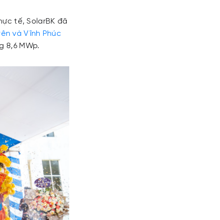
hực tế, SolarBK đã
yên và Vĩnh Phúc
ng 8,6 MWp.