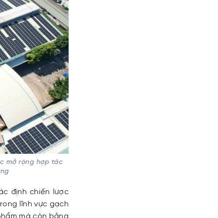
ớc mở rộng hợp tác
ợng
c định chiến lược
trong lĩnh vực gạch
n phẩm mà còn bằng