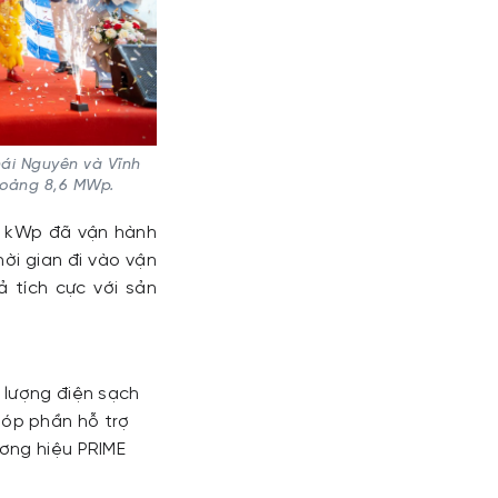
hái Nguyên và Vĩnh
khoảng 8,6 MWp.
63 kWp đã vận hành
ời gian đi vào vận
 tích cực với sản
 lượng điện sạch
góp phần hỗ trợ
ương hiệu PRIME