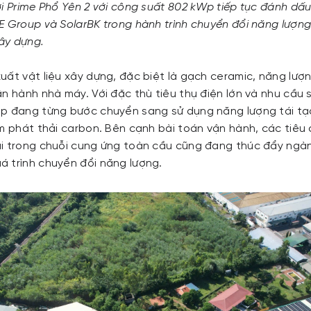
ời Prime Phổ Yên 2 với công suất 802 kWp tiếp tục đánh d
E Group và SolarBK trong hành trình chuyển đổi năng lượn
xây dựng.
ất vật liệu xây dựng, đặc biệt là gạch ceramic, năng lượng
n hành nhà máy. Với đặc thù tiêu thụ điện lớn và nhu cầu s
p đang từng bước chuyển sang sử dụng năng lượng tái tạo
ảm phát thải carbon. Bên cạnh bài toán vận hành, các tiêu
i trong chuỗi cung ứng toàn cầu cũng đang thúc đẩy ngành
 trình chuyển đổi năng lượng.