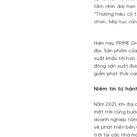
tầm nhìn dài hạn
“Thương hiệu có t
chọn, tiếp tục củ
Hiện nay, PRIME G
đại. Sản phẩm của
xuất khẩu tới hơn
động sản xuất đượ
giảm phát thải ca
Niềm tin từ hàn
Năm 2021, khi đại 
mặt trời cũng bướ
doanh nghiệp tạm 
về phát triển bền 
trời tại các nhà 