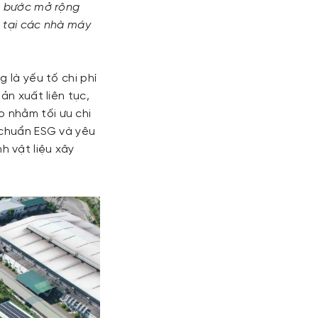
ấu bước mở rộng
g tại các nhà máy
 là yếu tố chi phí
ản xuất liên tục,
 nhằm tối ưu chi
 chuẩn ESG và yêu
 vật liệu xây