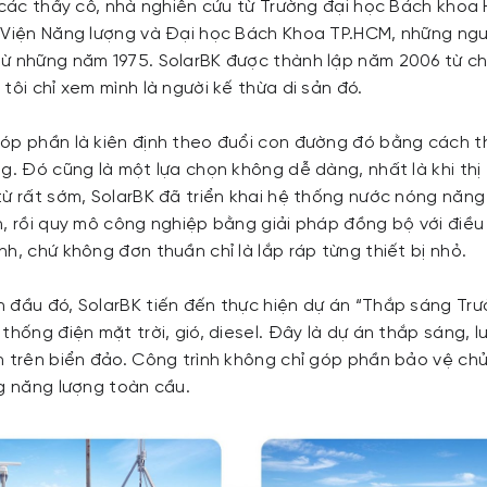
à các thầy cô, nhà nghiên cứu từ Trường đại học Bách khoa 
 Viện Năng lượng và Đại học Bách Khoa TP.HCM, những ng
ừ những năm 1975. SolarBK được thành lập năm 2006 từ chí
tôi chỉ xem mình là người kế thừa di sản đó.
óp phần là kiên định theo đuổi con đường đó bằng cách 
g. Đó cũng là một lựa chọn không dễ dàng, nhất là khi thị
từ rất sớm, SolarBK đã triển khai hệ thống nước nóng năng
h, rồi quy mô công nghiệp bằng giải pháp đồng bộ với điều
h, chứ không đơn thuần chỉ là lắp ráp từng thiết bị nhỏ.
 đầu đó, SolarBK tiến đến thực hiện dự án “Thắp sáng Tr
thống điện mặt trời, gió, diesel. Đây là dự án thắp sáng, l
n trên biển đảo. Công trình không chỉ góp phần bảo vệ c
ng năng lượng toàn cầu.