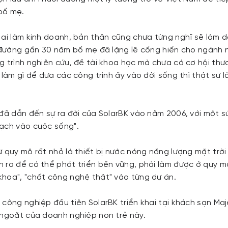
bố mẹ.
 ai làm kinh doanh, bản thân cũng chưa từng nghĩ sẽ làm 
g đường gần 30 năm bố mẹ đã lặng lẽ cống hiến cho ngành
g trình nghiên cứu, đề tài khoa học mà chưa có cơ hội th
 làm gì để đưa các công trình ấy vào đời sống thì thật sự l
 đã dẫn đến sự ra đời của SolarBK vào năm 2006, với một s
ạch vào cuộc sống".
 quy mô rất nhỏ là thiết bị nước nóng năng lượng mặt trời 
 ra để có thể phát triển bền vững, phải làm được ở quy 
hoa", "chất công nghệ thật" vào từng dự án.
công nghiệp đầu tiên SolarBK triển khai tại khách sạn Maj
 ngoặt của doanh nghiệp non trẻ này.