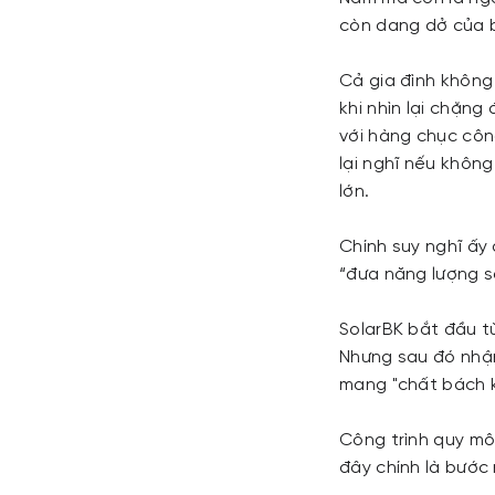
còn dang dở của 
Cả gia đình không
khi nhìn lại chặn
với hàng chục côn
lại nghĩ nếu không
lớn.
Chính suy nghĩ ấy
“đưa năng lượng s
SolarBK bắt đầu từ
Nhưng sau đó nhận
mang "chất bách k
Công trình quy mô 
đây chính là bước