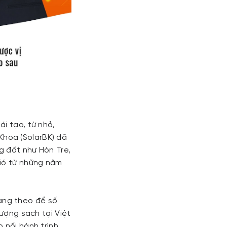
i tạo, từ nhỏ,
hoa (SolarBK) đã
g đất như Hòn Tre,
gió từ những năm
ang theo để số
lượng sạch tại Việt
 nối hành trình